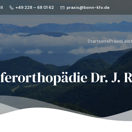
ll
+49 228 – 68 01 62
praxis@bonn-kfo.de
Startseite
Praxis
Leis
ferorthopädie Dr. J. 